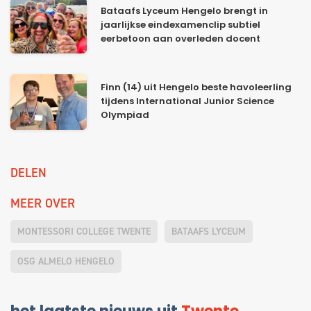
Bataafs Lyceum Hengelo brengt in
jaarlijkse eindexamenclip subtiel
eerbetoon aan overleden docent
Finn (14) uit Hengelo beste havoleerling
tijdens International Junior Science
Olympiad
DELEN
MEER OVER
MONTESSORI COLLEGE TWENTE
BATAAFS LYCEUM
OSG ALMELO HENGELO