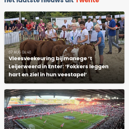
het laatste nieuws uit
Twente
07 AUG 06:40
Vleesveekeuring bij manege ’t
Leijerweerd in Enter: ‘Fokkers leggen
hart en ziel in hun veestapel’