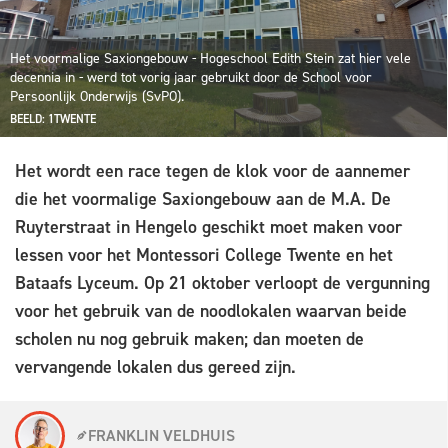
Het voormalige Saxiongebouw - Hogeschool Edith Stein zat hier vele
decennia in - werd tot vorig jaar gebruikt door de School voor
Persoonlijk Onderwijs (SvPO).
BEELD: 1TWENTE
Het wordt een race tegen de klok voor de aannemer
die het voormalige Saxiongebouw aan de M.A. De
Ruyterstraat in Hengelo geschikt moet maken voor
lessen voor het Montessori College Twente en het
Bataafs Lyceum. Op 21 oktober verloopt de vergunning
voor het gebruik van de noodlokalen waarvan beide
scholen nu nog gebruik maken; dan moeten de
vervangende lokalen dus gereed zijn.
FRANKLIN VELDHUIS