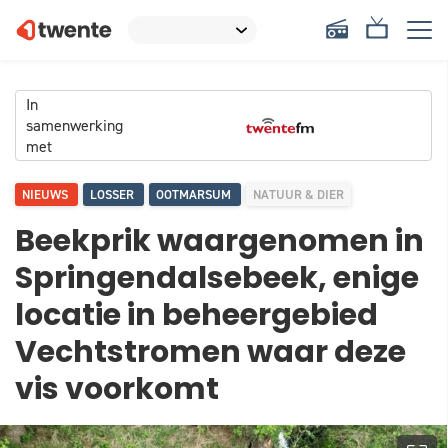
In
samenwerking
met
NIEUWS
LOSSER
OOTMARSUM
NATUUR & DIER
Beekprik waargenomen in
Springendalsebeek, enige
locatie in beheergebied
Vechtstromen waar deze
vis voorkomt