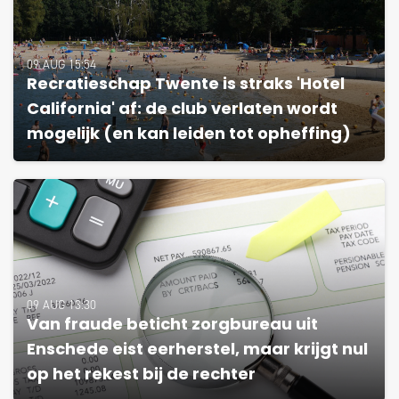
09 AUG 15:54
Recratieschap Twente is straks 'Hotel
California' af: de club verlaten wordt
mogelijk (en kan leiden tot opheffing)
09 AUG 13:30
Van fraude beticht zorgbureau uit
Enschede eist eerherstel, maar krijgt nul
op het rekest bij de rechter