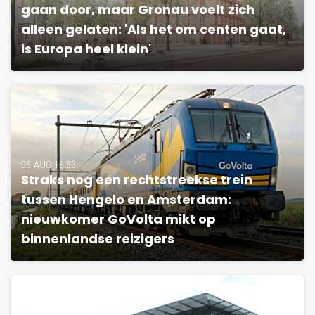
gaan door, maar Gronau voelt zich
alleen gelaten: 'Als het om centen gaat,
is Europa heel klein'
05 AUG 16:53
Straks nog een rechtstreekse trein
tussen Hengelo en Amsterdam:
nieuwkomer GoVolta mikt op
binnenlandse reizigers