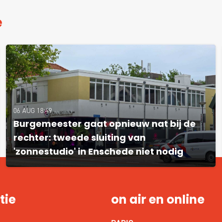
e
06 AUG 18:49
Burgemeester gaat opnieuw nat bij de
rechter: tweede sluiting van
'zonnestudio' in Enschede niet nodig
tie
on air en online