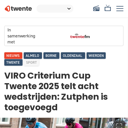
In
samenwerking
met
NIEUWS
ALMELO
BORNE
OLDENZAAL
WIERDEN
TWENTE
SPORT
VIRO Criterium Cup
Twente 2025 telt acht
wedstrijden: Zutphen is
toegevoegd