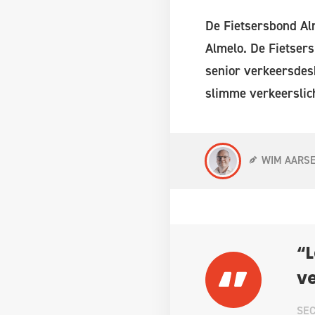
De Fietsersbond Alm
Almelo. De Fietsers
senior verkeersdes
slimme verkeerslic
WIM AARS
“L
ve
SEC