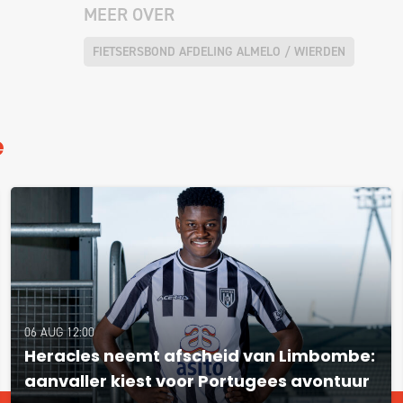
MEER OVER
FIETSERSBOND AFDELING ALMELO / WIERDEN
e
06 AUG 12:00
Heracles neemt afscheid van Limbombe:
aanvaller kiest voor Portugees avontuur