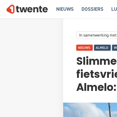
NIEUWS
DOSSIERS
LU
In samenwerking met
NIEUWS
ALMELO
W
Slimmer
fietsvr
Almelo: