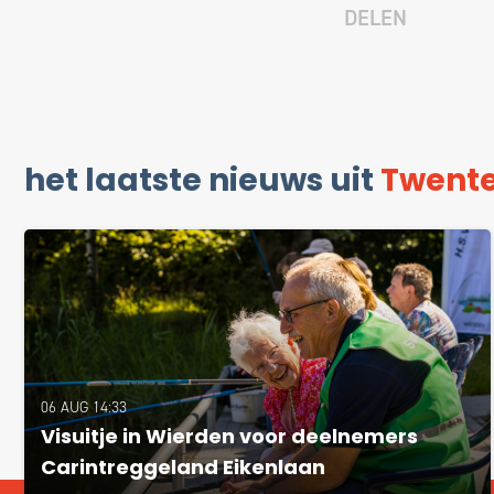
DELEN
het laatste nieuws uit
Twent
06 AUG 14:33
Visuitje in Wierden voor deelnemers
Carintreggeland Eikenlaan