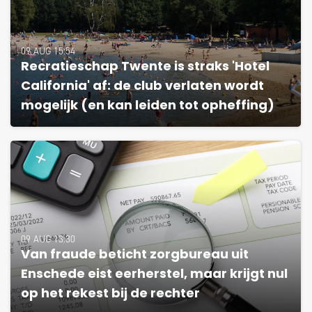
09 AUG 15:54
Recratieschap Twente is straks 'Hotel
California' af: de club verlaten wordt
mogelijk (en kan leiden tot opheffing)
09 AUG 13:30
Van fraude beticht zorgbureau uit
Enschede eist eerherstel, maar krijgt nul
op het rekest bij de rechter