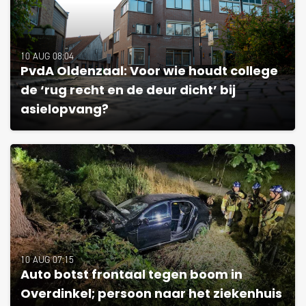
10 AUG 08:04
PvdA Oldenzaal: Voor wie houdt college
de ‘rug recht en de deur dicht’ bij
asielopvang?
10 AUG 07:15
Auto botst frontaal tegen boom in
Overdinkel; persoon naar het ziekenhuis