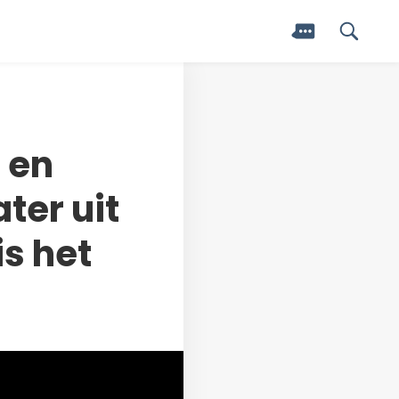
 en
ter uit
is het