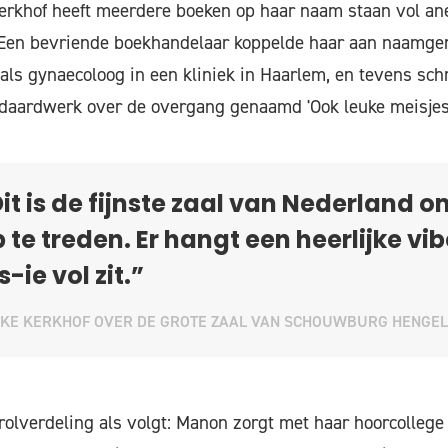
Kerkhof heeft meerdere boeken op haar naam staan vol an
k. Een bevriende boekhandelaar koppelde haar aan naamg
ls gynaecoloog in een kliniek in Haarlem, en tevens schr
daardwerk over de overgang genaamd 'Ook leuke meisjes w
it is de fijnste zaal van Nederland o
 te treden. Er hangt een heerlijke vib
s-ie vol zit.”
KE KERKHOF OVER DE GROTE ZAAL VAN SCHOUWBURG HENGE
e rolverdeling als volgt: Manon zorgt met haar hoorcollege