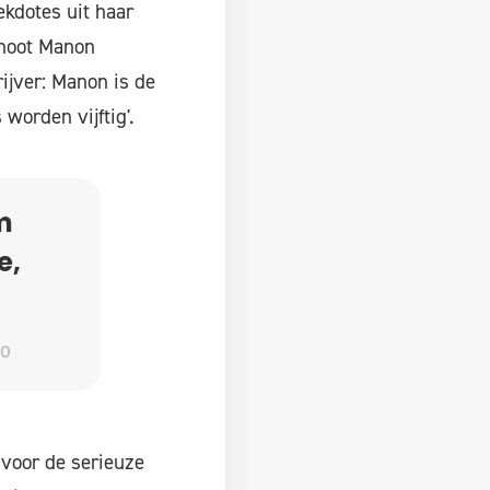
ekdotes uit haar
enoot Manon
ijver: Manon is de
orden vijftig'.
m
e,
LO
 voor de serieuze