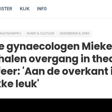
ISTER
KIJK
INFO
MAATSCHAPPIJ
KUNST & CULTUUR
GEZONDHEID & ZORG
e gynaecologen Mieke
alen overgang in thea
eer: 'Aan de overkant 
ke leuk'