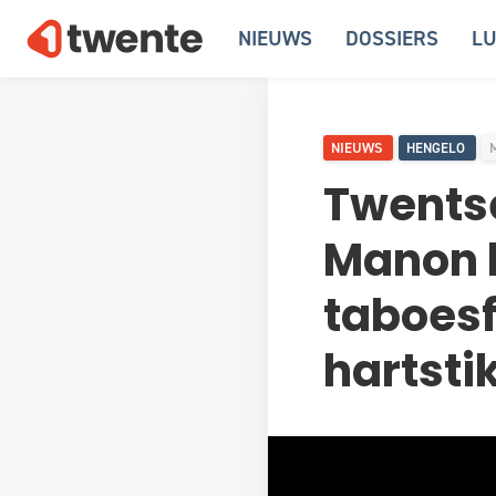
NIEUWS
DOSSIERS
LU
NIEUWS
HENGELO
Twents
Manon h
taboesf
hartstik