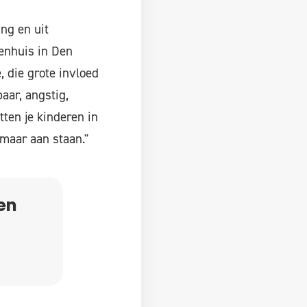
ng en uit
kenhuis in Den
, die grote invloed
aar, angstig,
itten je kinderen in
 maar aan staan."
en