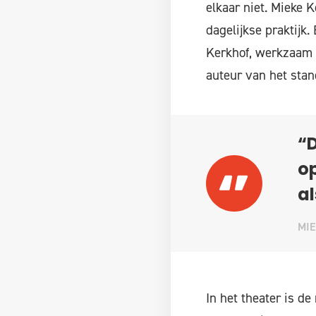
elkaar niet. Mieke 
dagelijkse praktij
Kerkhof, werkzaam a
auteur van het stan
“D
op
al
MIE
In het theater is d