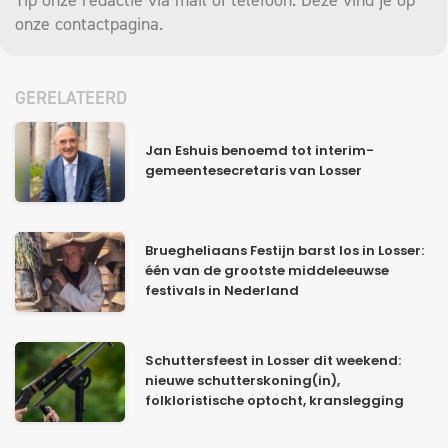
Tip onze redactie via mail of telefoon. Deze vind je op
onze
contactpagina
.
GERELATEERD
Jan Eshuis benoemd tot interim-
gemeentesecretaris van Losser
Bruegheliaans Festijn barst los in Losser:
één van de grootste middeleeuwse
festivals in Nederland
Schuttersfeest in Losser dit weekend:
nieuwe schutterskoning(in),
folkloristische optocht, kranslegging