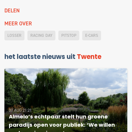
DELEN
MEER OVER
LOSSER
RACING DAY
PITSTOP
E-CARS
het laatste nieuws uit
Twente
07 AUG 21:21
Almelo’s echtpaar stelt hun groene
paradijs open voor publiek: ‘We willen