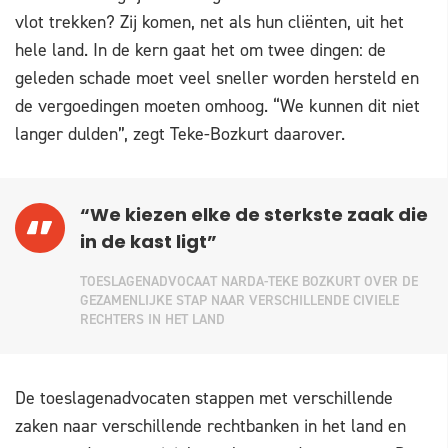
vlot trekken? Zij komen, net als hun cliënten, uit het
hele land. In de kern gaat het om twee dingen: de
geleden schade moet veel sneller worden hersteld en
de vergoedingen moeten omhoog. “We kunnen dit niet
langer dulden”, zegt Teke-Bozkurt daarover.
“We kiezen elke de sterkste zaak die
in de kast ligt”
TOESLAGENADVOCAAT NARDA-TEKE BOZKURT OVER DE
GEZAMENLIJKE STAP NAAR VERSCHILLENDE CIVIELE
RECHTERS IN HET LAND
De toeslagenadvocaten stappen met verschillende
zaken naar verschillende rechtbanken in het land en