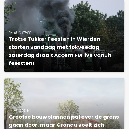
06 AUG 07:00
Trotse Tukker Feesten in Wierden
starten vandaag met fokveedag;
zaterdag draait Accent FM live vanuit
feesttent
05 AUG 20:51
Grootse bouwplannen pal over de grens
gaan door, maar Gronau voelt zich