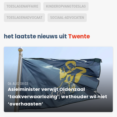
TOESLAGENAFFAIRE
KINDEROPVANGTOESLAG
TOESLAGENADVOCAAT
SOCIAAL-ADVOCATEN
het laatste nieuws uit
Twente
06 AUG 08:03
Asielminister verwijt Oldenzaal
‘taakverwaarlozing’; wethouder wil niet
‘overhaasten’