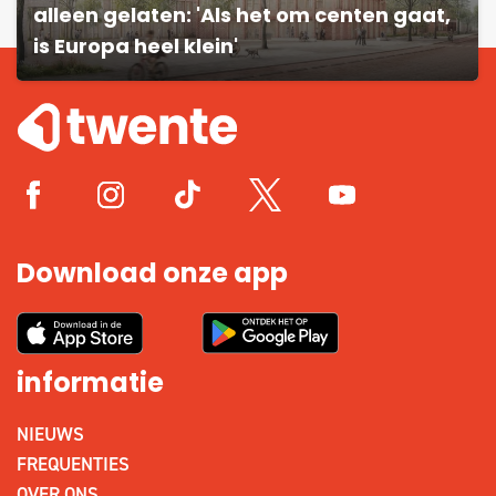
alleen gelaten: 'Als het om centen gaat,
is Europa heel klein'
Download onze app
informatie
NIEUWS
FREQUENTIES
OVER ONS