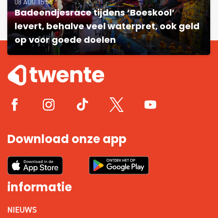
08 AUG 15:56
Badeendjesrace tijdens ‘Boeskool’
levert, behalve veel waterpret, ook geld
op voor goede doelen
Download onze app
informatie
NIEUWS