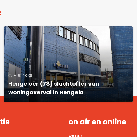
e
07 AUG 18:30
Hengeloër (78) slachtoffer van
woningoverval in Hengelo
tie
on air en online
RADIO