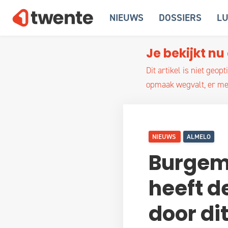
NIEUWS
DOSSIERS
LU
Je bekijkt nu 
Dit artikel is niet ge
opmaak wegvalt, er med
NIEUWS
ALMELO
Burgeme
heeft d
door di