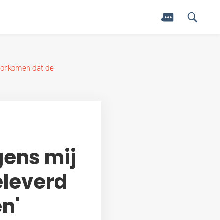
voorkomen dat de
gens mij
eleverd
n'