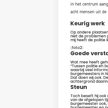
in het centrum aang
acht mensen uit de
Keurig werk
Op andere plaatsen
niet de problemen ge
mij heeft de politie
::foto2::
Goede verst
Wat mee heeft geho
“Tussen politie en 
waarbij veel informa
burgemeesters in Ne
Dat doen wij ook. D
achtergrond daarin
Steun
Toch beseft hij ook
van de afgelopen tij
burgemeester ook, ik
burgemeester en poli