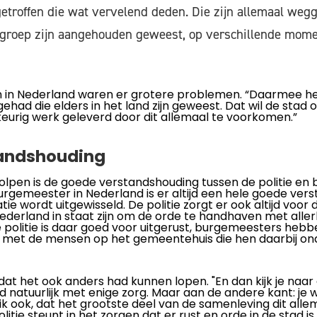
etroffen die wat vervelend deden. Die zijn allemaal wegg
 groep zijn aangehouden geweest, op verschillende mome
 in Nederland waren er grotere problemen. “Daarmee he
had die elders in het land zijn geweest. Dat wil de stad 
 keurig werk geleverd door dit allemaal te voorkomen.”
andshouding
lpen is de goede verstandshouding tussen de politie en
burgemeester in Nederland is er altijd een hele goede ver
tie wordt uitgewisseld. De politie zorgt er ook altijd voor 
derland in staat zijn om de orde te handhaven met aller
e politie is daar goed voor uitgerust, burgemeesters heb
 met de mensen op het gemeentehuis die hen daarbij on
 dat het ook anders had kunnen lopen. "En dan kijk je naar
d natuurlijk met enige zorg. Maar aan de andere kant: je 
 ook, dat het grootste deel van de samenleving dit allema
tie steunt in het zorgen dat er rust en orde in de stad is