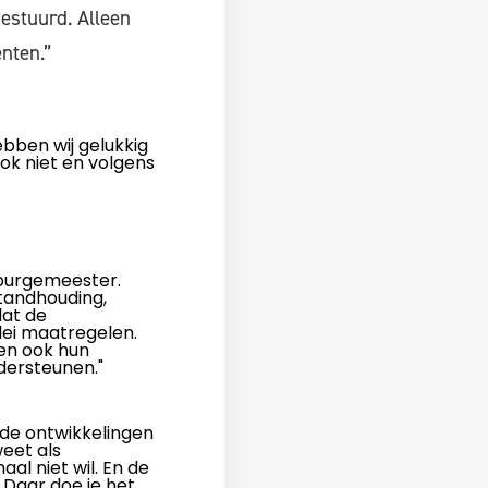
estuurd. Alleen
nten.”
bben wij gelukkig
ook niet en volgens
 burgemeester.
standhouding,
dat de
lei maatregelen.
ben ook hun
dersteunen."
 de ontwikkelingen
weet als
al niet wil. En de
. Daar doe je het