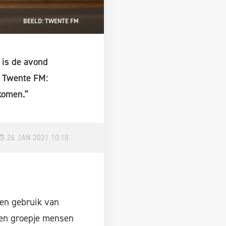
BEELD: TWENTE FM
 is de avond
p Twente FM:
komen.”
26 JAN 2021 10:18
een gebruik van
een groepje mensen