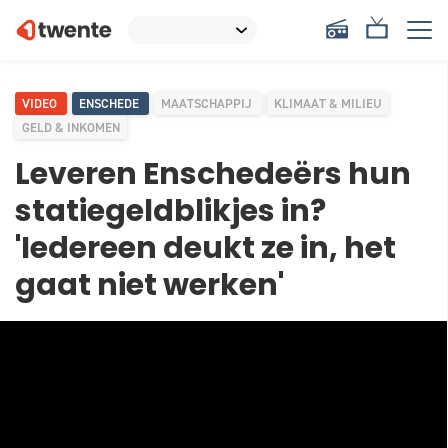
VIDEO
ENSCHEDE
MAATSCHAPPIJ
KLIMAAT & MILIEU
GELD & INKOMEN
Leveren Enschedeërs hun
statiegeldblikjes in?
'Iedereen deukt ze in, het
gaat niet werken'