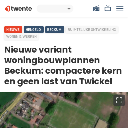
NIEUWS
HENGELO
BECKUM
RUIMTELIJKE ONTWIKKELING
WONEN & WERKEN
Nieuwe variant
woningbouwplannen
Beckum: compactere kern
en geen last van Twickel