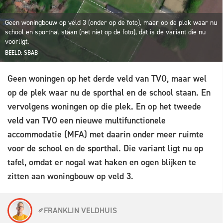
Geen woningbouw op veld 3 (onder op de foto), maar op de plek waar nu
school en sporthal staan (net niet op de foto), dat is de variant die nu
voorligt.
BEELD: SBAB
Geen woningen op het derde veld van TVO, maar wel
op de plek waar nu de sporthal en de school staan. En
vervolgens woningen op die plek. En op het tweede
veld van TVO een nieuwe multifunctionele
accommodatie (MFA) met daarin onder meer ruimte
voor de school en de sporthal. Die variant ligt nu op
tafel, omdat er nogal wat haken en ogen blijken te
zitten aan woningbouw op veld 3.
FRANKLIN VELDHUIS