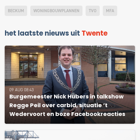
BECKUM
WONINGBOUWPLANNEN
TVO
MFA
het laatste nieuws uit
Twente
09 AUG 08:43
Burgemeester Nick Hubers in talkshow
Regge Peil over carbid, situatie ’t
Wedervoort en boze Facebookreacties