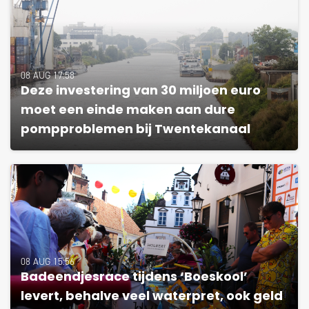
08 AUG 17:58
Deze investering van 30 miljoen euro
moet een einde maken aan dure
pompproblemen bij Twentekanaal
08 AUG 15:56
Badeendjesrace tijdens ‘Boeskool’
levert, behalve veel waterpret, ook geld