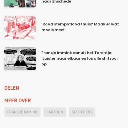
naar Enschede
‘Rood stempotlood thuis? Maak er wat
moois mee!’
Fransje Immink vanuit het Torentje:
‘Luister naar elkaar en los alle shitzooi
op’
DELEN
MEER OVER
FRANSJE IMMINK
CARTOON
SPOTPRENT