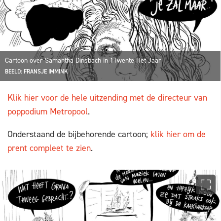
Cartoon over Samantha Dinsbach in 1Twente Het Jaar
BEELD: FRANSJE IMMINK
Klik hier voor de hele uitzending met de directeur van
poppodium Metropool
.
Onderstaand de bijbehorende cartoon;
klik hier om de
prent compleet te zien
.