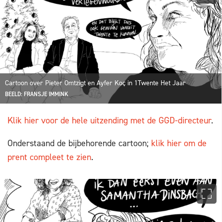
Cartoon over Pieter Omtzigt en Ayfer Koç in 1Twente Het Jaar
BEELD: FRANSJE IMMINK
Klik hier voor de hele uitzending met de GGD-directeur
.
Onderstaand de bijbehorende cartoon;
klik hier om de
prent compleet te zien
.