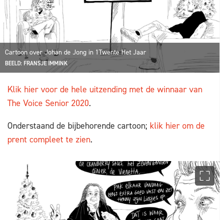
Cartoon over Johan de Jong in 1Twente Het Jaar
BEELD: FRANSJE IMMINK
Klik hier voor de hele uitzending met de winnaar van
The Voice Senior 2020
.
Onderstaand de bijbehorende cartoon;
klik hier om de
prent compleet te zien
.