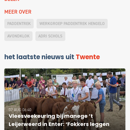
MEER OVER
PADDENTREK
WERKGROEP PADDENTREK HENGELO
AVONDKLOK
ADRI SCHOLS
het laatste nieuws uit
Twente
07 AUG 06:40
Vleesveekeuring bij manege ’t
Leijerweerd in Enter: ‘Fokkers leggen