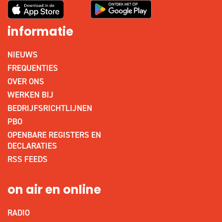
informatie
NIEUWS
FREQUENTIES
OVER ONS
WERKEN BIJ
BEDRIJFSRICHTLIJNEN
PBO
OPENBARE REGISTERS EN
DECLARATIES
RSS FEEDS
on air en online
RADIO