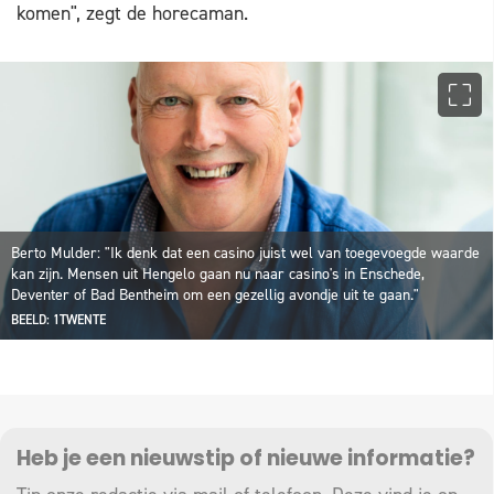
komen", zegt de horecaman.
Berto Mulder: "Ik denk dat een casino juist wel van toegevoegde waarde
kan zijn. Mensen uit Hengelo gaan nu naar casino's in Enschede,
Deventer of Bad Bentheim om een gezellig avondje uit te gaan."
BEELD: 1TWENTE
Heb je een nieuwstip of nieuwe informatie?