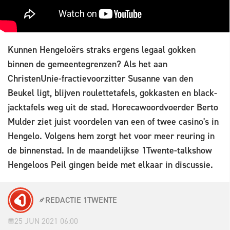
Kunnen Hengeloërs straks ergens legaal gokken
binnen de gemeentegrenzen? Als het aan
ChristenUnie-fractievoorzitter Susanne van den
Beukel ligt, blijven roulettetafels, gokkasten en black-
jacktafels weg uit de stad. Horecawoordvoerder Berto
Mulder ziet juist voordelen van een of twee casino's in
Hengelo. Volgens hem zorgt het voor meer reuring in
de binnenstad. In de maandelijkse 1Twente-talkshow
Hengeloos Peil gingen beide met elkaar in discussie.
REDACTIE 1TWENTE
25 JUN 2021 06:00