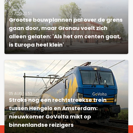
05 AUG 20:51
Grootse bouwplannen pal over de grens
gaan door, maar Gronau voelt zich
alleen gelaten: 'Als het om centen gaat,
is Europa heel klein'
05 AUG 16:53
Straks nog een rechtstreekse trein
tussen Hengelo en Amsterdam:
nieuwkomer GoVolta mikt op
binnenlandse reizigers