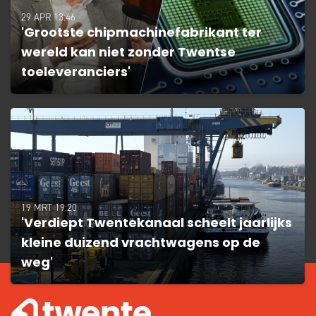
29 APR 13:46
'Grootste chipmachinefabrikant ter
wereld kan niet zonder Twentse
toeleveranciers'
19 MRT 19:20
'Verdiept Twentekanaal scheelt jaarlijks
kleine duizend vrachtwagens op de
weg'