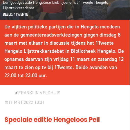
Een goedgevulde Hengelose bieb tijdens het 1Twente Hengelo
Lijsttrekkersdebat.
BEELD: 1TWENTE
De vijftien politieke partijen die in Hengelo meedoen
aan de gemeenteraadsverkiezingen gingen dinsdag 8
maart met elkaar in discussie tijdens het 1Twente
Hengelo Lijsttrekkersdebat in Bibliotheek Hengelo. De
opnames daarvan zijn vrijdag 11 maart en zaterdag 12
maart te zien op tv bij 1Twente. Beide avonden van
22.00 tot 23.00 uur.
FRANKLIN VELDHUIS
11 MRT 2022 10:01
Speciale editie Hengeloos Peil