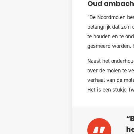
Oud ambach
“De Noordmolen best
belangrijk dat zo’n
te houden en te on
gesmeerd worden. He
Naast het onderhoud
over de molen te ve
verhaal van de mole
Het is een stukje T
“B
h