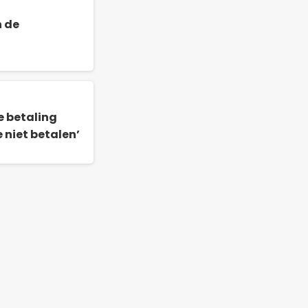
n de
e betaling
e niet betalen’