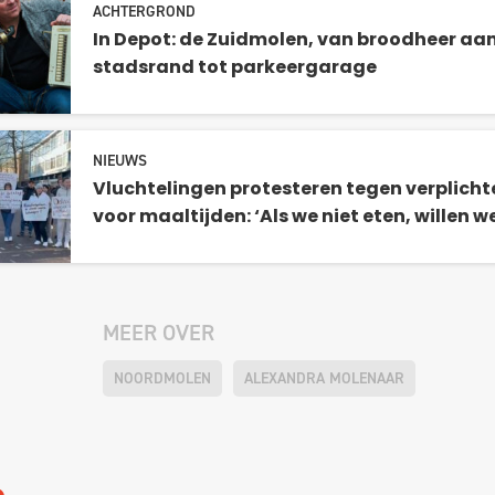
ACHTERGROND
In Depot: de Zuidmolen, van broodheer aa
stadsrand tot parkeergarage
NIEUWS
Vluchtelingen protesteren tegen verplicht
voor maaltijden: ‘Als we niet eten, willen w
MEER OVER
NOORDMOLEN
ALEXANDRA MOLENAAR