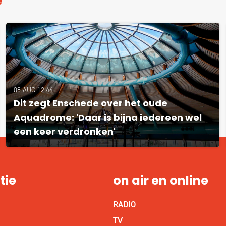
e
08 AUG 12:44
Dit zegt Enschede over het oude
Aquadrome: 'Daar is bijna iedereen wel
een keer verdronken'
tie
on air en online
RADIO
S
TV