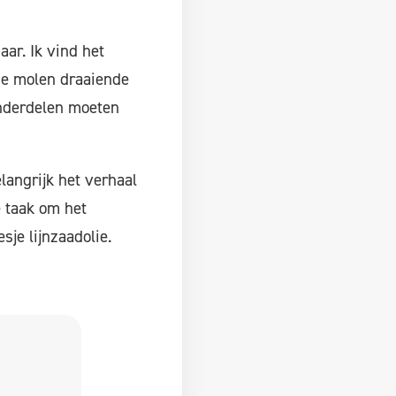
ar. Ik vind het
 de molen draaiende
onderdelen moeten
angrijk het verhaal
e taak om het
je lijnzaadolie.