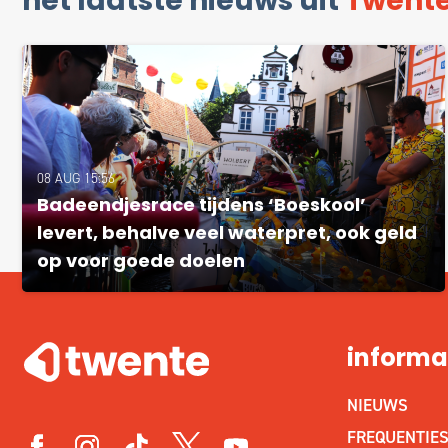
het laatste nieuws uit
Twent
08 AUG 15:56
Badeendjesrace tijdens ‘Boeskool’
levert, behalve veel waterpret, ook geld
op voor goede doelen
informa
NIEUWS
FREQUENTIE