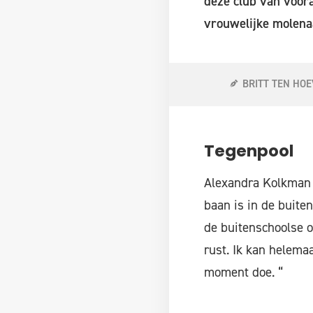
deze club van voor
vrouwelijke molenaa
BRITT TEN HOE
Tegenpool
Alexandra Kolkman w
baan is in de buite
de buitenschoolse o
rust. Ik kan helema
moment doe. “