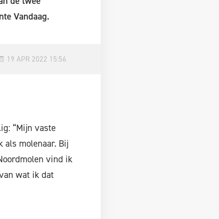
an de twee
ente Vandaag.
19 APR 2022 15:56
ig: “Mijn vaste
 als molenaar. Bij
 Noordmolen vind ik
van wat ik dat