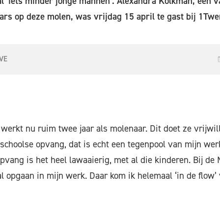
al ‘iets minder jonge mannen’. Alexandra Kolkman, één v
rs op deze molen, was vrijdag 15 april te gast bij 1Tw
VE
erkt nu ruim twee jaar als molenaar. Dit doet ze vrijwill
nschoolse opvang, dat is echt een tegenpool van mijn werk
pvang is het heel lawaaierig, met al die kinderen. Bij de
al opgaan in mijn werk. Daar kom ik helemaal ‘in de flow’ 