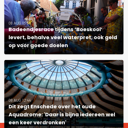
08 AUG 15:56
Badeendjesrace tijdens ‘Boeskool’
levert, behalve veel waterpret, ook geld
op voor goede doelen
08 AUG 12:44
Dit zegt Enschede over het oude
Aquadrome: 'Daar is bijna iedereen wel
een keer verdronken'