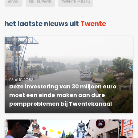
AFVAL
MILIEUPARK
TWENTE MILIEU
het laatste nieuws uit
Twente
08 AUG 17:58
Deze investering van 30 miljoen euro
moet een einde maken aan dure
pompproblemen bij Twentekanaal