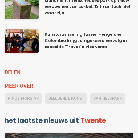
Monument in Enschedees park opnieuw
verdwenen van sokkel: ‘Dit kan toch niet
waar zijn’
Kunstuitwisseling tussen Hengelo en
Colombia krijgt omgekeerd vervolg in
expositie 'Travesía vice versa'
DELEN
MEER OVER
RINUS MORSINK
BEELDENDE KUNST
VAN HEEKPARK
het laatste nieuws uit
Twente