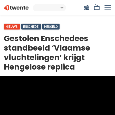
NIEUWS
ENSCHEDE
HENGELO
Gestolen Enschedees
standbeeld ‘Vlaamse
vluchtelingen’ krijgt
Hengelose replica