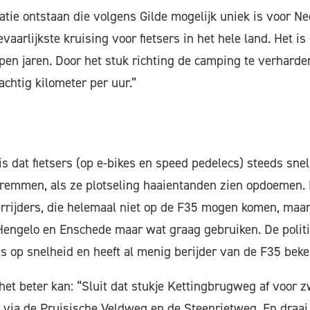
atie ontstaan die volgens Gilde mogelijk uniek is voor Ne
aarlijkste kruising voor fietsers in het hele land. Het is 
en jaren. Door het stuk richting de camping te verharden
achtig kilometer per uur.”
s dat fietsers (op e-bikes en speed pedelecs) steeds sne
remmen, als ze plotseling haaientanden zien opdoemen. 
rijders, die helemaal niet op de F35 mogen komen, maar
engelo en Enschede maar wat graag gebruiken. De politie
ens op snelheid en heeft al menig berijder van de F35 beke
het beter kan: “Sluit dat stukje Kettingbrugweg af voor 
 via de Pruisische Veldweg en de Steenrietweg. En draai