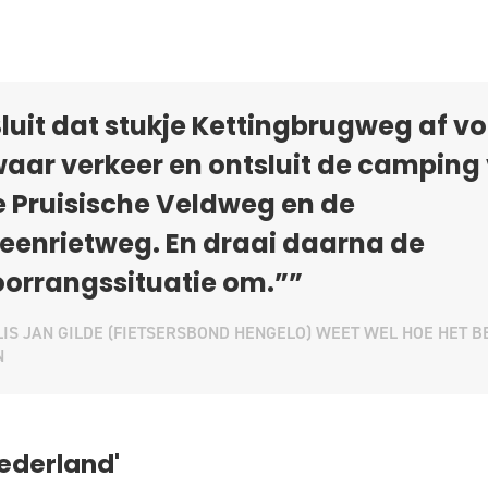
luit dat stukje Kettingbrugweg af vo
aar verkeer en ontsluit de camping 
 Pruisische Veldweg en de
eenrietweg. En draai daarna de
orrangssituatie om.””
IS JAN GILDE (FIETSERSBOND HENGELO) WEET WEL HOE HET B
N
Nederland'