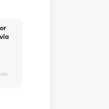
or
via
ETER