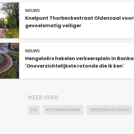
NIEUWS
Knelpunt Thorbeckestraat Oldenzaal voorl
gevoelsmatig veiliger
NIEUWS
Hengeloërs hekelen verkeersplein in Banka
'Onoverzichtelijkste rotonde die ik ken'
MEER OVER
F35
KETTINGBRUGWEG
VERKEERSVEILIGHEID