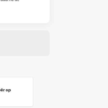
eër op