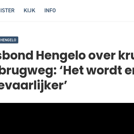
ISTER
KIJK
INFO
HENGELO
sbond Hengelo over kr
brugweg: ‘Het wordt er
vaarlijker’