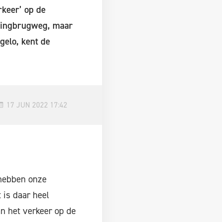
rkeer’ op de
ttingbrugweg, maar
gelo, kent de
17 JUN 2022 17:42
 hebben onze
 is daar heel
an het verkeer op de