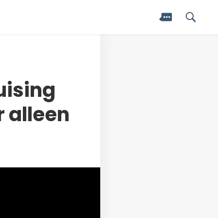
uising
 alleen