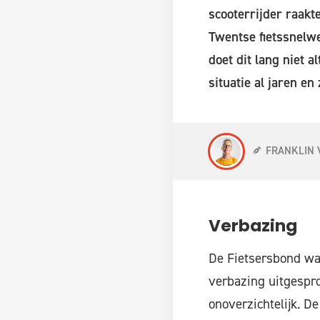
scooterrijder raakt
Twentse fietssnelw
doet dit lang niet a
situatie al jaren en
FRANKLIN 
Verbazing
De Fietsersbond was
verbazing uitgespro
onoverzichtelijk. D