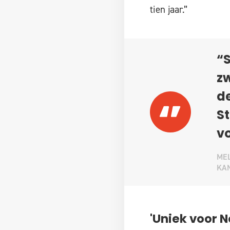
tien jaar.”
“S
zw
de
St
vo
MEL
KA
'Uniek voor 