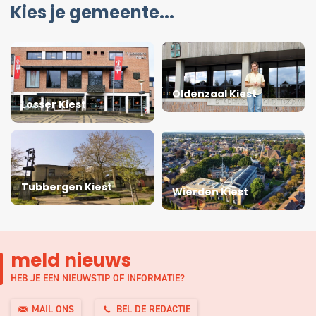
Kies je gemeente...
Oldenzaal Kiest
Losser Kiest
Tubbergen Kiest
Wierden Kiest
meld nieuws
HEB JE EEN NIEUWSTIP OF INFORMATIE?
MAIL ONS
BEL DE REDACTIE