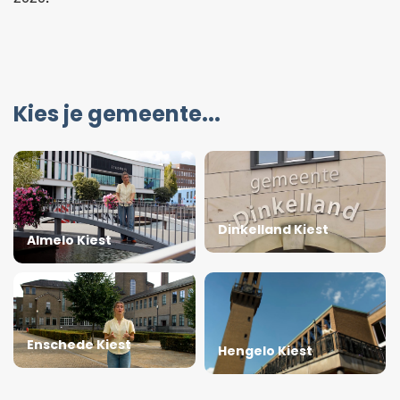
Kies je gemeente...
Dinkelland Kiest
Almelo Kiest
Enschede Kiest
Hengelo Kiest