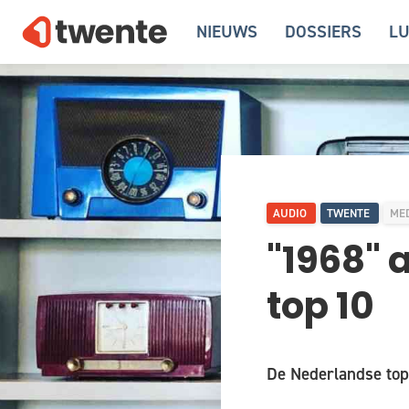
NIEUWS
DOSSIERS
LU
AUDIO
TWENTE
MED
"1968" 
top 10
De Nederlandse top