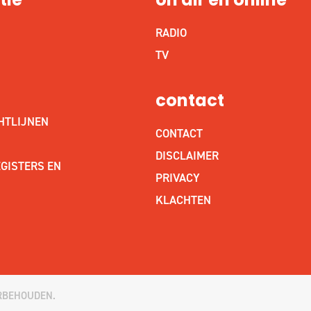
tie
on air en online
RADIO
S
TV
contact
HTLIJNEN
CONTACT
DISCLAIMER
GISTERS EN
PRIVACY
KLACHTEN
RBEHOUDEN.