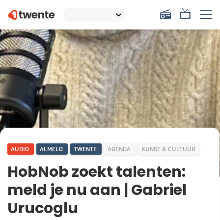
AUDIO
ALMELO
TWENTE
AGENDA
KUNST & CULTUUR
HobNob zoekt talenten:
meld je nu aan | Gabriel
Urucoglu