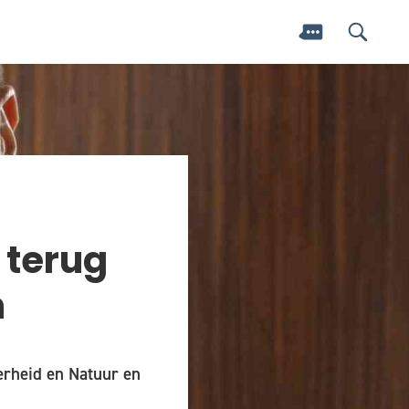
 terug
n
erheid en Natuur en