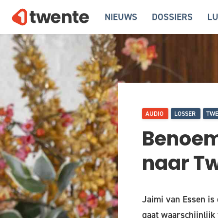
NIEUWS
DOSSIERS
LU
AUDIO
LOSSER
TW
Benoemd
naar Tw
Jaimi van Essen is
gaat waarschijnlij