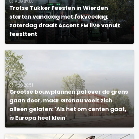
06 AUG 07:00
Trotse Tukker Feesten in Wierden
starten vandaag met fokveedag;
zaterdag draait Accent FM live vanuit
feesttent
05 AUG 20:51
Grootse bouwplannen pal over de grens
gaan door, maar Gronau voelt zich
alleen gelaten: 'Als het om centen gaat,
is Europa heel klein'