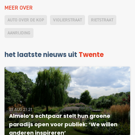
MEER OVER
AUTO OVER DE KOP
VIOLIERSTRAAT
RIETSTRAAT
AANRIJDING
het laatste nieuws uit
Twente
07 AUG 21:21
Almelo’s echtpaar stelt hun groene
paradijs open voor publiek: ‘We willen
anderen inspireren’