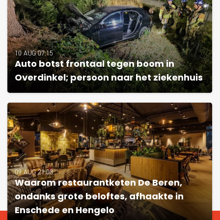
10 AUG 07:15
Auto botst frontaal tegen boom in
Overdinkel; persoon naar het ziekenhuis
09 AUG 21:03
Waarom restaurantketen De Beren,
ondanks grote beloftes, afhaakte in
Enschede en Hengelo