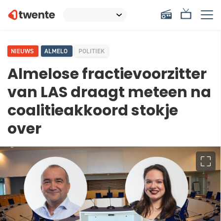
NIEUWS
ALMELO
POLITIEK
Almelose fractievoorzitter
van LAS draagt meteen na
coalitieakkoord stokje
over