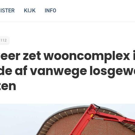
ISTER
KIJK
INFO
112
eer zet wooncomplex 
de af vanwege losgew
ten