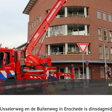
BE
 Usselerweg en de Buitenweg in Enschede is dinsdagmidd