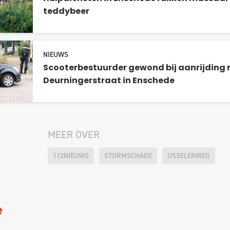
teddybeer
NIEUWS
Scooterbestuurder gewond bij aanrijding 
Deurningerstraat in Enschede
MEER OVER
112NIEUWS
STORMSCHADE
USSELERWEG
e