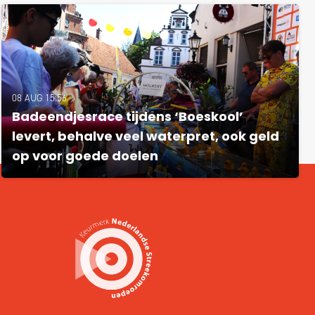
08 AUG 15:56
Badeendjesrace tijdens ‘Boeskool’
levert, behalve veel waterpret, ook geld
op voor goede doelen