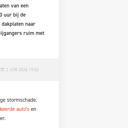
aten van een
 uur bij de
 dakplaten naar
bijgangers ruim met
2 JUN 2026 19:02
ege stormschade.
eerde auto's
en
er.