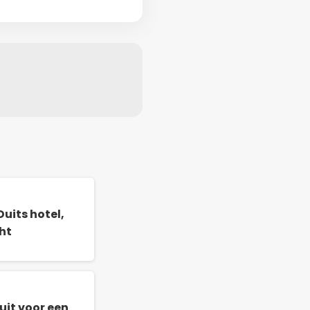
uits hotel,
ht
uit voor een