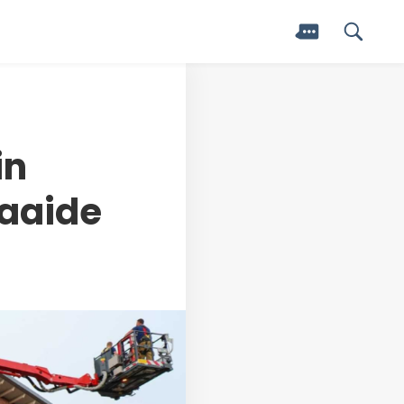
in
aaide