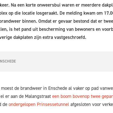
rkeer. Na een korte onweersbui waren er meerdere dakpl
ex op die locatie losgeraakt. De melding kwam om 17.00
randweer binnen. Omdat er gevaar bestond dat er twee
len, is het pand uit bescherming van bewoners en voor
overige dakplaten zijn extra vastgeschroefd.
ENSCHEDE
 moest de brandweer in Enschede al vaker op pad vanw
iel er aan de Malangstraat
een boom bovenop twee gepark
d de
ondergelopen Prinsessetunnel
afgesloten voor verke