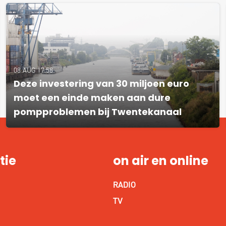
08 AUG 17:58
Deze investering van 30 miljoen euro
moet een einde maken aan dure
pompproblemen bij Twentekanaal
tie
on air en online
RADIO
S
TV