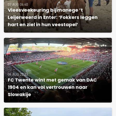
07 AUG 06:40
Vleesveekeuring bij manege ’t
Leijerweerd in Enter: ‘Fokkers leggen
hart en ziel in hun veestapel’
06 AUG 22:33
FC Twente wint met gemak van DAC
1904 en kan vol vertrouwen naar
Slowakije