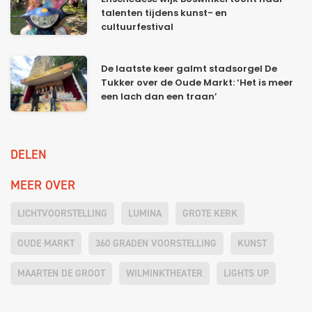
talenten tijdens kunst- en
cultuurfestival
De laatste keer galmt stadsorgel De
Tukker over de Oude Markt: ‘Het is meer
een lach dan een traan’
DELEN
MEER OVER
LICHTVOORSTELLING
LUMINA
GROTE KERK
OUDE MARKT
360 GRADEN VOORSTELLING
KUNST
MAARTEN DE GROOT
WILMINKTHEATER
LIGHTS UP