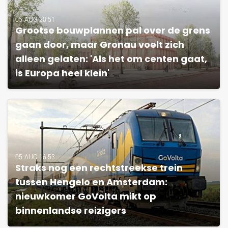
05 AUG 20:51
Grootse bouwplannen pal over de grens
gaan door, maar Gronau voelt zich
alleen gelaten: 'Als het om centen gaat,
is Europa heel klein'
05 AUG 16:53
Straks nog een rechtstreekse trein
tussen Hengelo en Amsterdam:
nieuwkomer GoVolta mikt op
binnenlandse reizigers