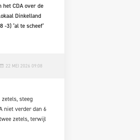
n het CDA over de
Lokaal Dinkelland
-3) ‘al te scheef’
22 MEI 2026 09:08
zetels, steeg
A niet verder dan 6
twee zetels, terwijl