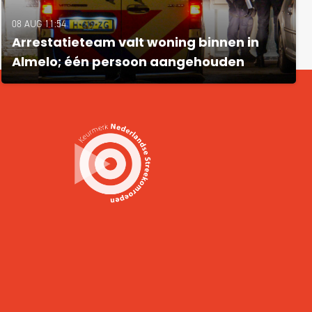
08 AUG 11:54
Arrestatieteam valt woning binnen in
Almelo; één persoon aangehouden