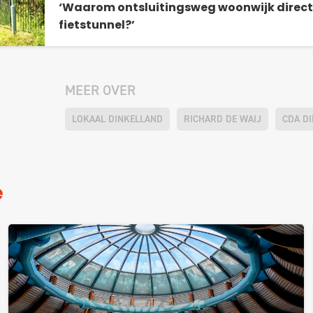
‘Waarom ontsluitingsweg woonwijk direct 
fietstunnel?’
MEER OVER
LOKAAL DINKELLAND
RICHARD DE WAIJ
CDA D
e