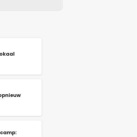
okaal
 opnieuw
lscamp: