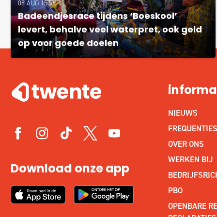
08 AUG 15:56
Badeendjesrace tijdens ‘Boeskool’
levert, behalve veel waterpret, ook geld
op voor goede doelen
informa
NIEUWS
FREQUENTIE
OVER ONS
WERKEN BIJ
Download onze app
BEDRIJFSRIC
PBO
OPENBARE RE