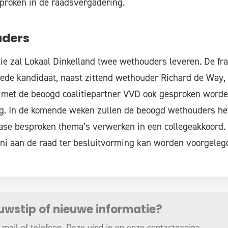
proken in de raadsvergadering.
uders
tie zal Lokaal Dinkelland twee wethouders leveren. De fra
de kandidaat, naast zittend wethouder Richard de Way, b
 met de beoogd coalitiepartner VVD ook gesproken worde
ing. In de komende weken zullen de beoogd wethouders he
fase besproken thema’s verwerken in een collegeakkoord.
ni aan de raad ter besluitvorming kan worden voorgeleg
euwstip of nieuwe informatie?
 mail of telefoon. Deze vind je op onze
contactpagina
.