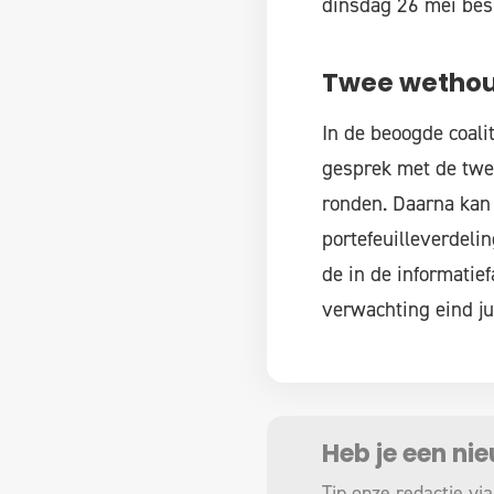
dinsdag 26 mei bes
Twee wetho
In de beoogde coali
gesprek met de twee
ronden. Daarna kan
portefeuilleverdel
de in de informatie
verwachting eind ju
Heb je een ni
Tip onze redactie via