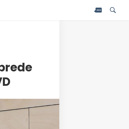
‘brede
VD