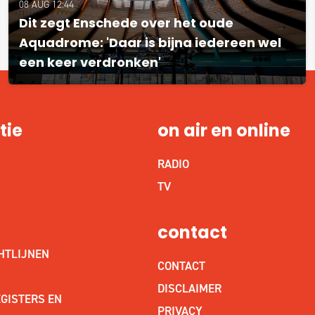
08 AUG 12:44
Dit zegt Enschede over het oude
Aquadrome: 'Daar is bijna iedereen wel
een keer verdronken'
tie
on air en online
RADIO
S
TV
contact
HTLIJNEN
CONTACT
DISCLAIMER
GISTERS EN
PRIVACY