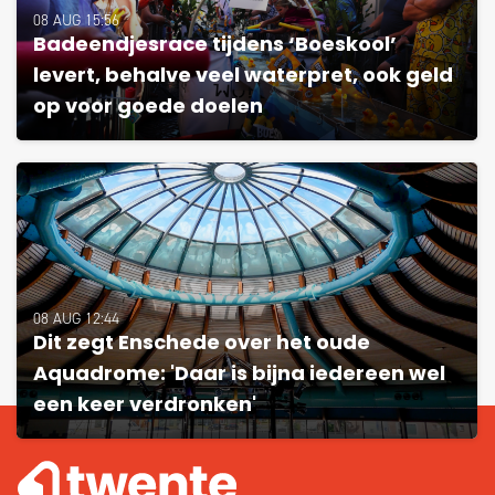
08 AUG 15:56
Badeendjesrace tijdens ‘Boeskool’
levert, behalve veel waterpret, ook geld
op voor goede doelen
08 AUG 12:44
Dit zegt Enschede over het oude
Aquadrome: 'Daar is bijna iedereen wel
een keer verdronken'