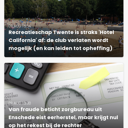
09 AUG 15:54
Recreatieschap Twente is straks 'Hotel
California' af: de club verlaten wordt
mogelijk (en kan leiden tot opheffing)
09 AUG 13:30
Van fraude beticht zorgbureau uit
Enschede eist eerherstel, maar krijgt nul
op het rekest bij de rechter