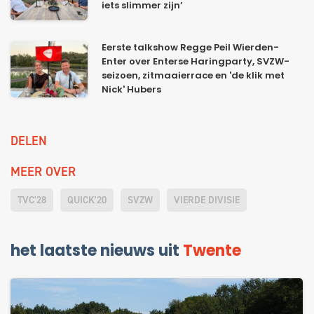
iets slimmer zijn’
Eerste talkshow Regge Peil Wierden-
Enter over Enterse Haringparty, SVZW-
seizoen, zitmaaierrace en 'de klik met
Nick' Hubers
DELEN
MEER OVER
TVC'28
QUICK'20
SVZW
VIERDE DIVISIE
het laatste nieuws uit
Twente