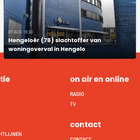
07 AUG 18:30
Hengeloër (78) slachtoffer van
woningoverval in Hengelo
tie
on air en online
RADIO
S
TV
contact
HTLIJNEN
CONTACT