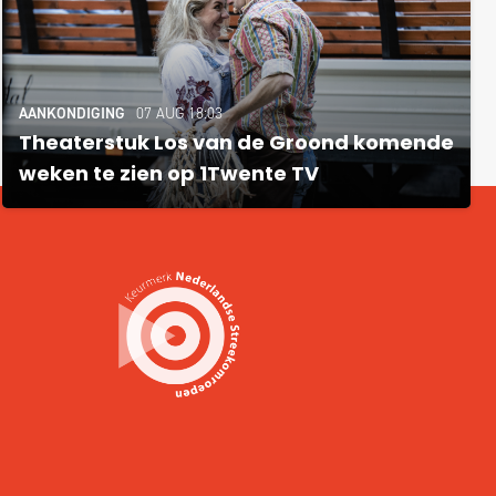
AANKONDIGING
07 AUG 18:03
Theaterstuk Los van de Groond komende
weken te zien op 1Twente TV