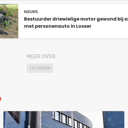
NIEUWS
Bestuurder driewielige motor gewond bij a
met personenauto in Losser
MEER OVER
112 LOSSER
e