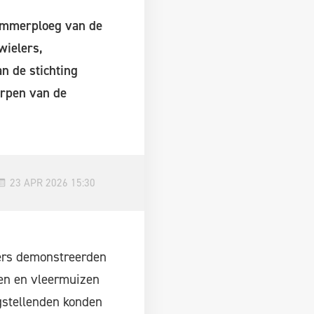
immerploeg van de
wielers,
an de stichting
orpen van de
23 APR 2026 15:30
gers demonstreerden
len en vleermuizen
gstellenden konden