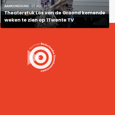
AANKONDIGING
07 AUG 18:03
Theaterstuk Los van de Groond komende
weken te zien op 1Twente TV