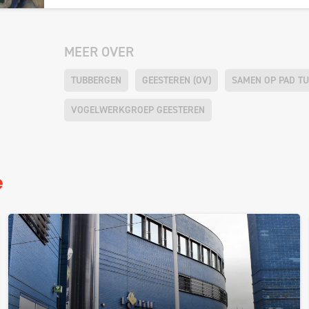
MEER OVER
TUBBERGEN
GEESTEREN (OV)
SAMEN OP PAD T
VOGELWERKGROEP GEESTEREN
e