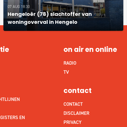
07 AUG 18:30
Hengeloër (78) slachtoffer van
woningoverval in Hengelo
tie
on air en online
RADIO
S
TV
contact
HTLIJNEN
CONTACT
DISCLAIMER
GISTERS EN
PRIVACY