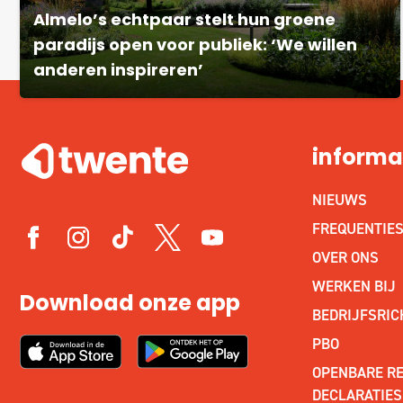
Almelo’s echtpaar stelt hun groene
paradijs open voor publiek: ‘We willen
anderen inspireren’
informa
NIEUWS
FREQUENTIE
OVER ONS
WERKEN BIJ
Download onze app
BEDRIJFSRIC
PBO
OPENBARE RE
DECLARATIES