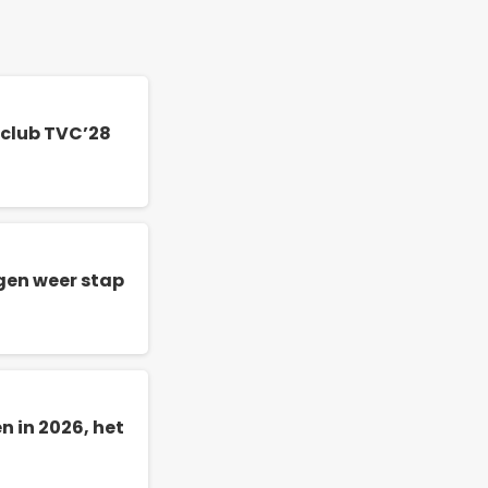
lclub TVC’28
gen weer stap
n in 2026, het