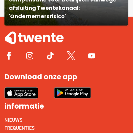
compensatie voor bedrijven vanwege
afsluiting Twentekanaal:
'Ondernemersrisico'
Download onze app
informatie
NIEUWS
FREQUENTIES