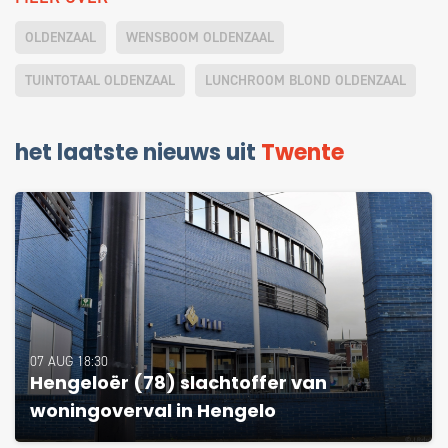
OLDENZAAL
WENSBOOM OLDENZAAL
TUINTOTAAL OLDENZAAL
LUNCHROOM BLOND OLDENZAAL
het laatste nieuws uit
Twente
07 AUG 18:30
Hengeloër (78) slachtoffer van
woningoverval in Hengelo