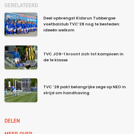
GERELATEERD
Deel opbrengst Kidsrun Tubbergse
voetbalclub TVC’28 nog te besteden:
ideeën welkom
TVC JO9-1 kroont zich tot kampioen in
de 1e klasse
TVC ’28 pakt belangrijke zege op NEO in
strijd om handhaving
DELEN