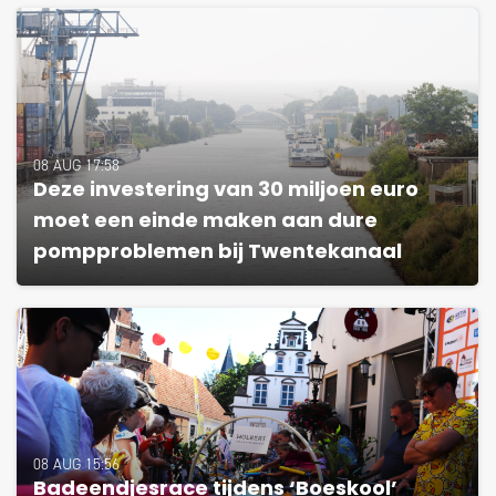
08 AUG 17:58
Deze investering van 30 miljoen euro
moet een einde maken aan dure
pompproblemen bij Twentekanaal
08 AUG 15:56
Badeendjesrace tijdens ‘Boeskool’