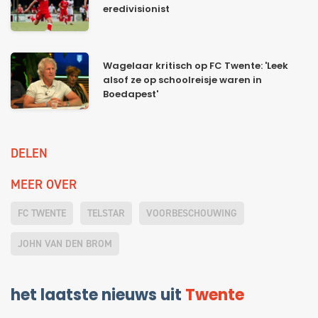
eredivisionist
Wagelaar kritisch op FC Twente: 'Leek
alsof ze op schoolreisje waren in
Boedapest'
DELEN
MEER OVER
FC TWENTE
TELSTAR
VOORBESCHOUWING
JOHN VAN DEN BROM
het laatste nieuws uit
Twente