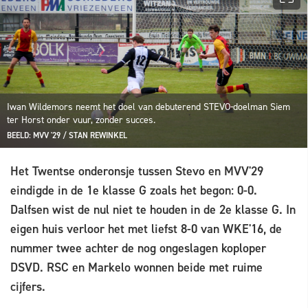
Iwan Wildemors neemt het doel van debuterend STEVO-doelman Siem
ter Horst onder vuur, zonder succes.
BEELD: MVV '29 / STAN REWINKEL
Het Twentse onderonsje tussen Stevo en MVV'29
eindigde in de 1e klasse G zoals het begon: 0-0.
Dalfsen wist de nul niet te houden in de 2e klasse G. In
eigen huis verloor het met liefst 8-0 van WKE'16, de
nummer twee achter de nog ongeslagen koploper
DSVD. RSC en Markelo wonnen beide met ruime
cijfers.