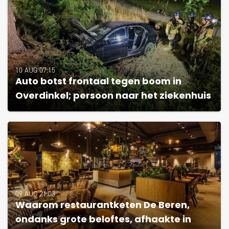
10 AUG 07:15
Auto botst frontaal tegen boom in
Overdinkel; persoon naar het ziekenhuis
09 AUG 21:03
Waarom restaurantketen De Beren,
ondanks grote beloftes, afhaakte in