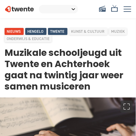
NIEUWS
HENGELO
TWENTE
KUNST & CULTUUR
MUZIEK
ONDERWIJS & EDUCATIE
Muzikale schooljeugd uit
Twente en Achterhoek
gaat na twintig jaar weer
samen musiceren