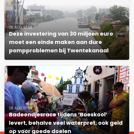
08 AUG 17:58
Deze investering van 30 miljoen euro
moet een einde maken aan dure
pompproblemen bij Twentekanaal
08 AUG 15:56
Badeendjesrace tijdens ‘Boeskool’
levert, behalve veel waterpret, ook geld
op voor goede doelen