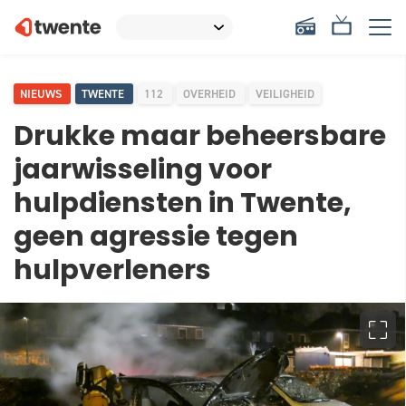
NIEUWS
TWENTE
112
OVERHEID
VEILIGHEID
Drukke maar beheersbare
jaarwisseling voor
hulpdiensten in Twente,
geen agressie tegen
hulpverleners