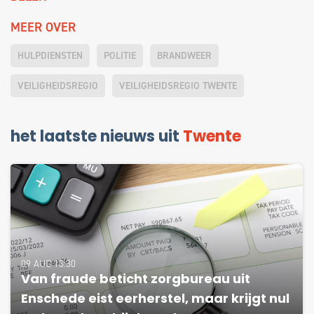
MEER OVER
HULPDIENSTEN
POLITIE
BRANDWEER
VEILIGHEIDSREGIO
VEILIGHEIDSREGIO TWENTE
het laatste nieuws uit
Twente
09 AUG 13:30
Van fraude beticht zorgbureau uit
Enschede eist eerherstel, maar krijgt nul