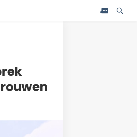
prek
rtrouwen