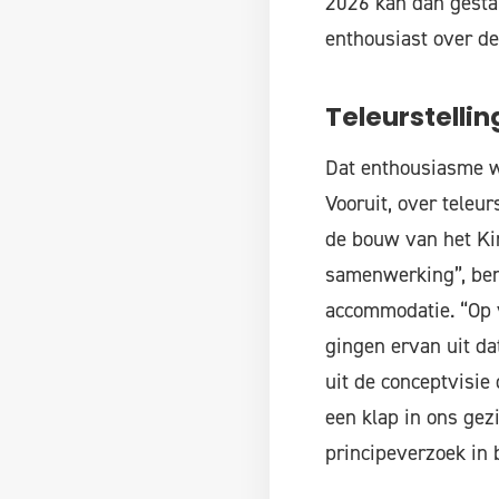
2026 kan dan gesta
enthousiast over 
Teleurstellin
Dat enthousiasme wa
Vooruit, over teleu
de bouw van het Ki
samenwerking”, ben
accommodatie. “Op 
gingen ervan uit dat
uit de conceptvisie 
een klap in ons gez
principeverzoek in 