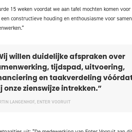
urde 15 weken voordat we aan tafel mochten komen voor
s een constructieve houding en enthousiasme voor samen
enwerken.”
ij willen duidelijke afspraken over
menwerking, tijdspad, uitvoering,
nanciering en taakverdeling vóórda
j onze zienswijze intrekken.”
TIN LANGENHOF, ENTER VOORUIT
ketpaaltjes uit: “De medewerking van Enter Vooruit aan di