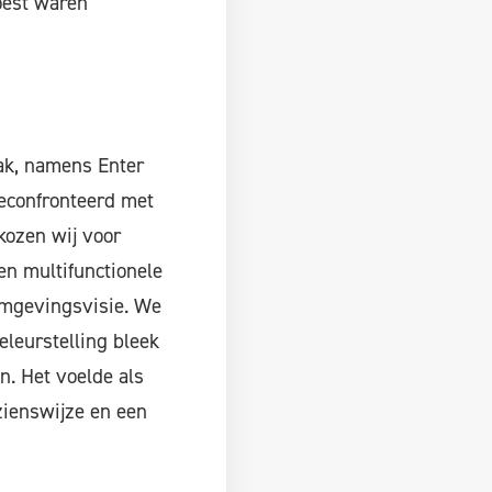
oest waren
ak, namens Enter
geconfronteerd met
kozen wij voor
n multifunctionele
mgevingsvisie. We
eleurstelling bleek
n. Het voelde als
zienswijze en een