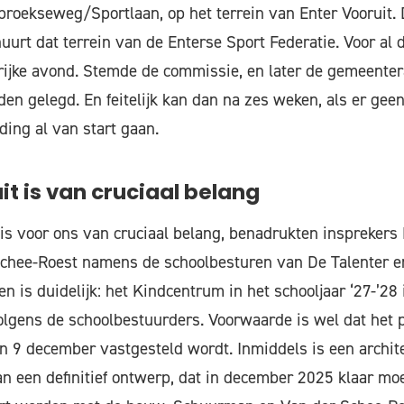
roekseweg/Sportlaan, op het terrein van Enter Vooruit.
uurt dat terrein van de Enterse Sport Federatie. Voor al
ijke avond. Stemde de commissie, en later de gemeenter
den gelegd. En feitelijk kan dan na zes weken, als er gee
ing al van start gaan.
uit is van cruciaal belang
t is voor ons van cruciaal belang, benadrukten inspreker
Schee-Roest namens de schoolbesturen van De Talenter e
en is duidelijk: het Kindcentrum in het schooljaar ‘27-’28
volgens de schoolbestuurders. Voorwaarde is wel dat het p
 9 december vastgesteld wordt. Inmiddels is een archit
n een definitief ontwerp, dat in december 2025 klaar moe