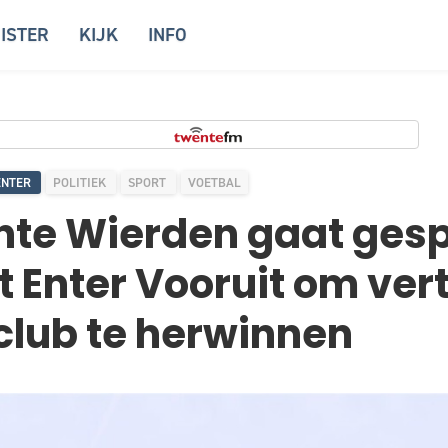
ISTER
KIJK
INFO
ENTER
POLITIEK
SPORT
VOETBAL
te Wierden gaat ges
 Enter Vooruit om ve
club te herwinnen