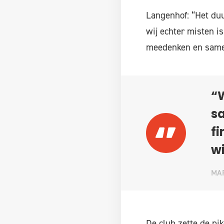
Langenhof: “Het du
wij echter misten i
meedenken en sam
“W
sa
fi
wi
MAR
De club zette de pi