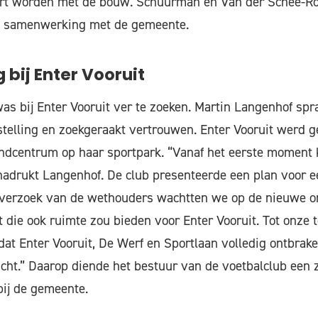
rt worden met de bouw. Schuurman en Van der Schee-R
de samenwerking met de gemeente.
g bij Enter Vooruit
s bij Enter Vooruit ver te zoeken. Martin Langenhof spr
rstelling en zoekgeraakt vertrouwen. Enter Vooruit werd 
ndcentrum op haar sportpark. “Vanaf het eerste moment 
adrukt Langenhof. De club presenteerde een plan voor ee
verzoek van de wethouders wachtten we op de nieuwe o
 die ook ruimte zou bieden voor Enter Vooruit. Tot onze t
dat Enter Vooruit, De Werf en Sportlaan volledig ontbrake
icht.” Daarop diende het bestuur van de voetbalclub een 
bij de gemeente.