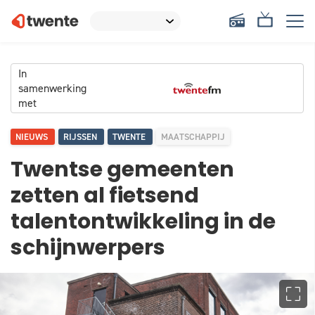
In
samenwerking
met
NIEUWS
RIJSSEN
TWENTE
MAATSCHAPPIJ
Twentse gemeenten
zetten al fietsend
talentontwikkeling in de
schijnwerpers