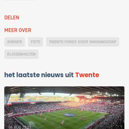
DELEN
MEER OVER
IKBINDR
FIETS
TWENTS FONDS VOOR VAKMANSCHAP
RIJSSENHOLTEN
het laatste nieuws uit
Twente
06 AUG 22:33