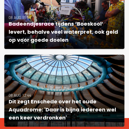
08 AUG 15:56
Badeendjesrace tijdens ‘Boeskool’
levert, behalve veel waterpret, ook geld
op voor goede doelen
08 AUG 12:44
Dit zegt Enschede over het oude
Aquadrome: 'Daar is bijna iedereen wel
een keer verdronken'