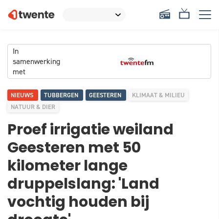
In
samenwerking
met
NIEUWS
TUBBERGEN
GEESTEREN
KLIMAAT & MILIEU
NATUUR & DIER
Proef irrigatie weiland
Geesteren met 50
kilometer lange
druppelslang: 'Land
vochtig houden bij