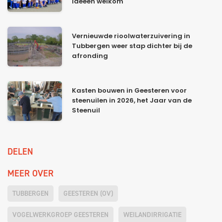
ideeën welkom
Vernieuwde rioolwaterzuivering in
Tubbergen weer stap dichter bij de
afronding
Kasten bouwen in Geesteren voor
steenuilen in 2026, het Jaar van de
Steenuil
DELEN
MEER OVER
TUBBERGEN
GEESTEREN (OV)
VOGELWERKGROEP GEESTEREN
WEILANDIRRIGATIE