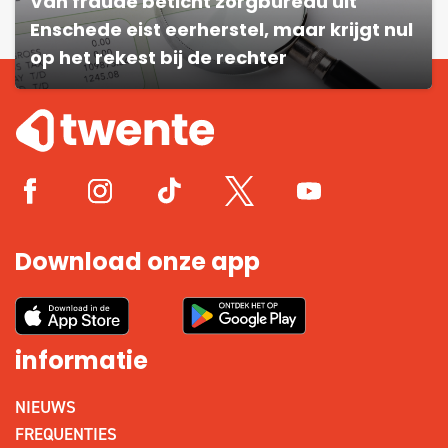
Van fraude beticht zorgbureau uit
Enschede eist eerherstel, maar krijgt nul
op het rekest bij de rechter
Download onze app
informatie
NIEUWS
FREQUENTIES